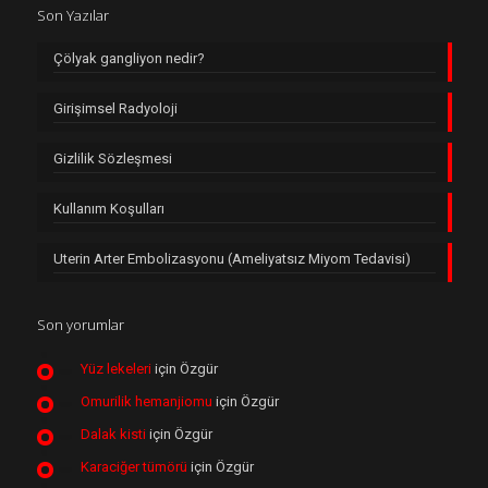
Son Yazılar
Çölyak gangliyon nedir?
Girişimsel Radyoloji
Gizlilik Sözleşmesi
Kullanım Koşulları
Uterin Arter Embolizasyonu (Ameliyatsız Miyom Tedavisi)
Son yorumlar
Yüz lekeleri
için
Özgür
Omurilik hemanjiomu
için
Özgür
Dalak kisti
için
Özgür
Karaciğer tümörü
için
Özgür