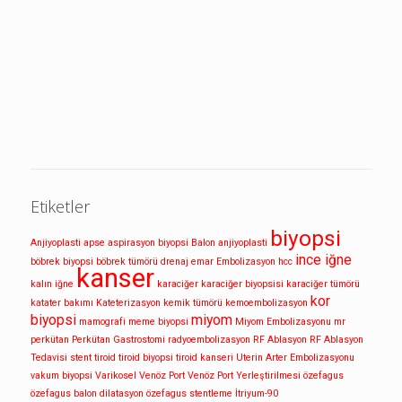
Etiketler
biyopsi
Anjiyoplasti
apse
aspirasyon biyopsi
Balon anjiyoplasti
ince iğne
böbrek biyopsi
böbrek tümörü
drenaj
emar
Embolizasyon
hcc
kanser
kalın iğne
karaciğer
karaciğer biyopsisi
karaciğer tümörü
kor
katater bakımı
Kateterizasyon
kemik tümörü
kemoembolizasyon
biyopsi
miyom
mamografi
meme biyopsi
Miyom Embolizasyonu
mr
perkütan
Perkütan Gastrostomi
radyoembolizasyon
RF Ablasyon
RF Ablasyon
Tedavisi
stent
tiroid
tiroid biyopsi
tiroid kanseri
Uterin Arter Embolizasyonu
vakum biyopsi
Varikosel
Venöz Port
Venöz Port Yerleştirilmesi
özefagus
özefagus balon dilatasyon
özefagus stentleme
İtriyum-90