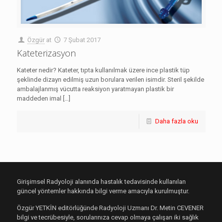
Özgür
at
7 Şubat 2017
Kateterizasyon
Kateter nedir? Kateter, tıpta kullanılmak üzere ince plastik tüp
şeklinde dizayn edilmiş uzun borulara verilen isimdir. Steril şekilde
ambalajlanmış vücutta reaksiyon yaratmayan plastik bir
maddeden imal
[…]
Daha fazla oku
Girişimsel Radyoloji alanında hastalık tedavisinde kullanılan
güncel yöntemler hakkında bilgi verme amacıyla kurulmuştur.
Özgür YETKİN editörlüğünde Radyoloji Uzmanı Dr. Metin CEVENER
bilgi ve tecrübesiyle, sorularınıza cevap olmaya çalışan iki sağlık