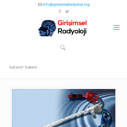
info@girisimselradyoloji.org
katater bakımı