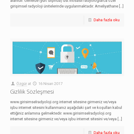
alanıdır. Genelde (yurt dışında) üst ihtisaslı radyologlarca özel
girişimsel radyoloji ünitelerinde uygulanmaktadır. Ameliyathane
[…]
Daha fazla oku
Özgür
at
16 Nisan 2017
Gizlilik Sözleşmesi
www.girisimselradyoloji.org internet sitesine girmeniz ve/veya
işbu internet sitesini kullanmanız aşağıdaki şart ve koşulları kabul
ettiğiniz anlamına gelmektedir. www.girisimselradyoloji.org
internet sitesine girmeniz ve/veya işbu internet sitesini ve/veya
[…]
Daha fazla oku