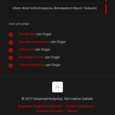
Uterin Arter Embolizasyonu (Ameliyatsız Miyom Tedavisi)
Son yorumlar
Yüz lekeleri
için
Özgür
Omurilik hemanjiomu
için
Özgür
Dalak kisti
için
Özgür
Karaciğer tümörü
için
Özgür
Osteoid osteoma
için
Özgür
© 2017 Girişimsel Radyoloji. Tüm Hakları Saklıdır.
Girişimsel Radyoloji Hakkında
Gizlilik Sözleşmesi
Kullanım Koşulları
İletişim